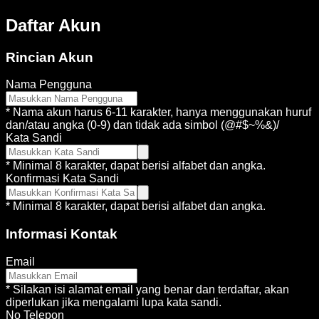
Daftar Akun
Rincian Akun
Nama Pengguna
*
Nama akun harus 6-11 karakter, hanya menggunakan huruf
dan/atau angka (0-9) dan tidak ada simbol (@#$~%&)/
Kata Sandi
*
Minimal 8 karakter, dapat berisi alfabet dan angka.
Konfirmasi Kata Sandi
*
Minimal 8 karakter, dapat berisi alfabet dan angka.
Informasi Kontak
Email
*
Silakan isi alamat email yang benar dan terdaftar, akan
diperlukan jika mengalami lupa kata sandi.
No Telepon