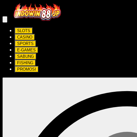
SLOTS
CASINO
SPORTS
E-GAMES
SABUNG
FISHING
PROMOSI