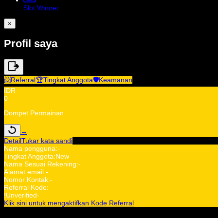
Slot Winner
×
Profil saya
📨
Referral
🏆
Tingkat Anggota
🛡️
Keamanan
IDR
0
Dompet Permainan
→
Detail
Tukar kata sandi
Nama pengguna
:
-
Tingkat Anggota
:
New
Nama Sesuai Rekening
:
-
Alamat email
:
-
Nomor Kontak
:
-
Referral Kode
:
!
Unverified
-
Klik sini untuk mengaktifkan Kode Referral