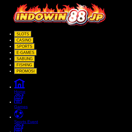
SLOTS
CASINO
SPORTS
E-GAMES
SABUNG
FISHING
PROMOSI
Home
Games
Sports Event