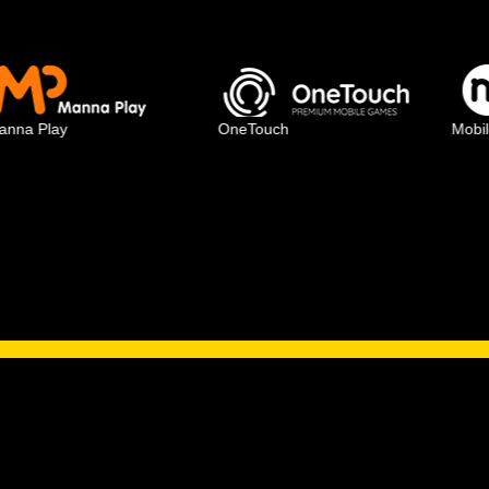
anna Play
OneTouch
Mobil