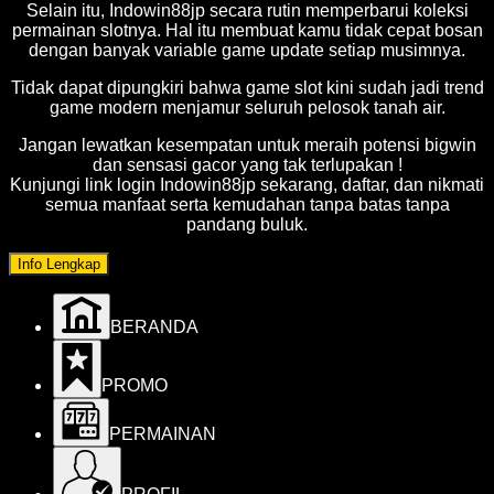
Selain itu, Indowin88jp secara rutin memperbarui koleksi
permainan slotnya. Hal itu membuat kamu tidak cepat bosan
dengan banyak variable game update setiap musimnya.
Tidak dapat dipungkiri bahwa game slot kini sudah jadi trend
game modern menjamur seluruh pelosok tanah air.
Jangan lewatkan kesempatan untuk meraih potensi bigwin
dan sensasi gacor yang tak terlupakan !
Kunjungi link login Indowin88jp sekarang, daftar, dan nikmati
semua manfaat serta kemudahan tanpa batas tanpa
pandang buluk.
Info Lengkap
BERANDA
PROMO
PERMAINAN