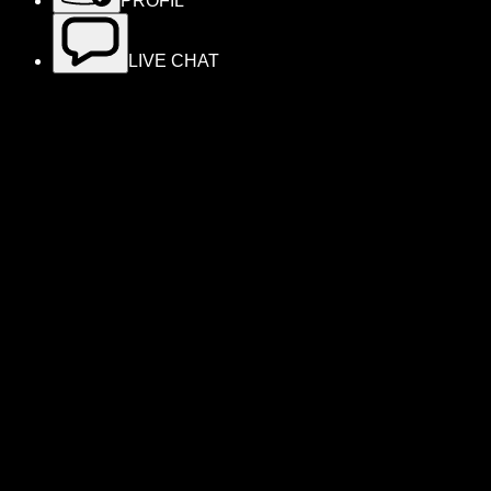
PROFIL
LIVE CHAT