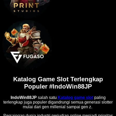
Katalog Game Slot Terlengkap
Populer #IndoWin88JP
IndoWin88JP
salah satu
Katalog game slot
paling
terlengkap juga populer digandrungi semua generasi slotter
mulai dari gen millenial sampai gen z.
Persaingan dunia industri perjudian online menjadi prioritas