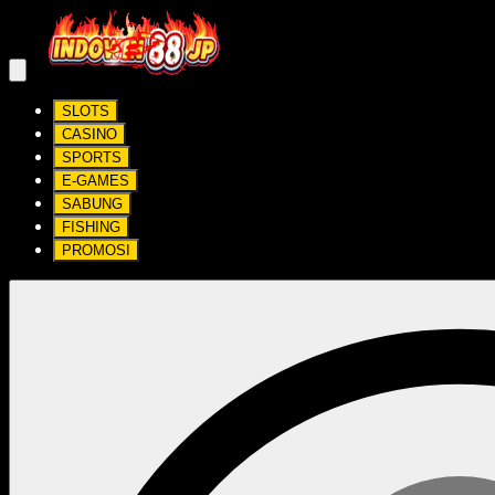
SLOTS
CASINO
SPORTS
E-GAMES
SABUNG
FISHING
PROMOSI