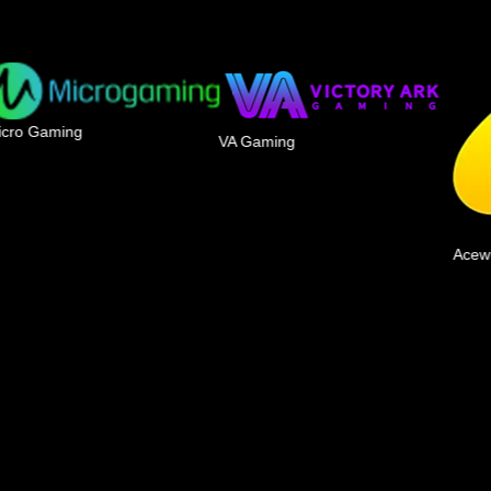
icro Gaming
VA Gaming
Acew