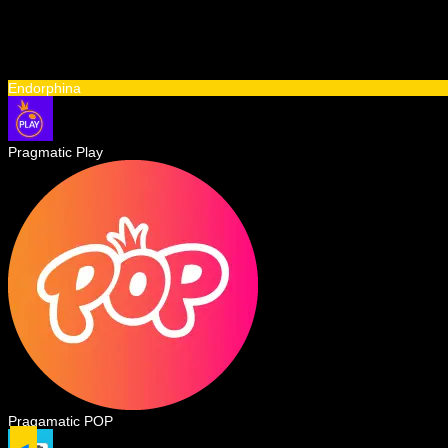
Endorphina
Pragmatic Play
Pragamatic POP