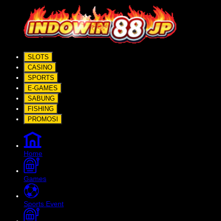
SLOTS
CASINO
SPORTS
E-GAMES
SABUNG
FISHING
PROMOSI
Home
Games
Sports Event