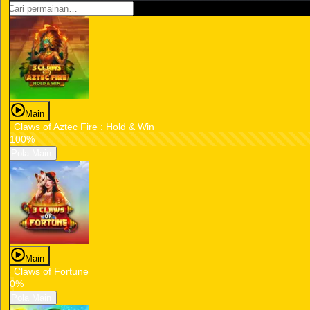
Main
3 Claws of Aztec Fire : Hold & Win
100%
Pola Main
Main
3 Claws of Fortune
0%
Pola Main