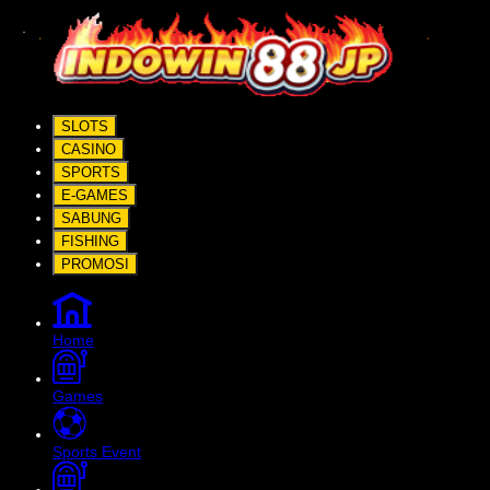
SLOTS
CASINO
SPORTS
E-GAMES
SABUNG
FISHING
PROMOSI
Home
Games
Sports Event