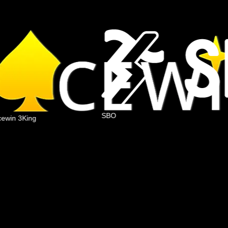
CQ9
BO