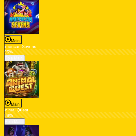
Main
American Sevens
95%
Pola Main
Main
Animal Quest
88%
Pola Main