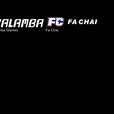
mba Games
Fa Chai
Blueprin