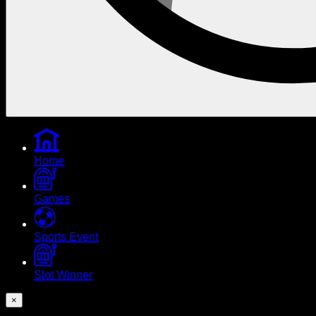
Home
Games
Sports Event
Slot Winner
×