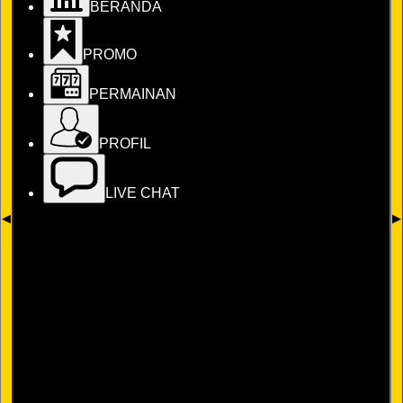
BERANDA
PROMO
PERMAINAN
PROFIL
LIVE CHAT
◀
▶