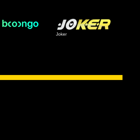
Joker