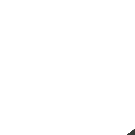
LIV
CHA